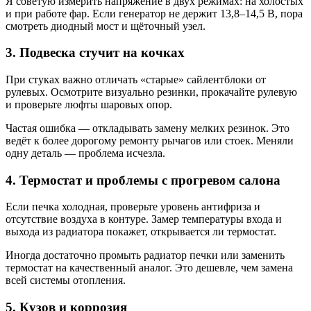
Я советую измерить напряжение в двух режимах: на холостых
и при работе фар. Если генератор не держит 13,8–14,5 В, пора
смотреть диодный мост и щёточный узел.
3. Подвеска стучит на кочках
При стуках важно отличать «старые» сайлентблоки от
рулевых. Осмотрите визуально резинки, прокачайте рулевую
и проверьте люфты шаровых опор.
Частая ошибка — откладывать замену мелких резинок. Это
ведёт к более дорогому ремонту рычагов или стоек. Меняли
одну деталь — проблема исчезла.
4. Термостат и проблемы с прогревом салона
Если печка холодная, проверьте уровень антифриза и
отсутствие воздуха в контуре. Замер температуры входа и
выхода из радиатора покажет, открывается ли термостат.
Иногда достаточно промыть радиатор печки или заменить
термостат на качественный аналог. Это дешевле, чем замена
всей системы отопления.
5. Кузов и коррозия