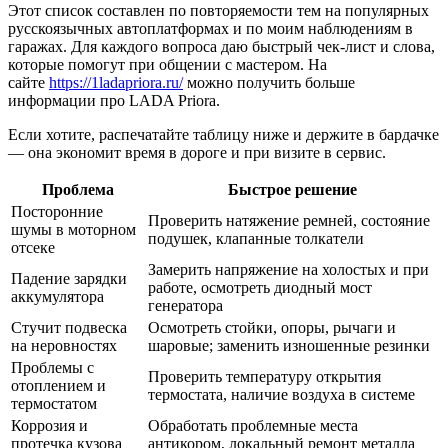
Этот список составлен по повторяемости тем на популярных
русскоязычных автоплатформах и по моим наблюдениям в
гаражах. Для каждого вопроса даю быстрый чек-лист и слова,
которые помогут при общении с мастером. На
сайте
https://1ladapriora.ru/
можно получить больше
информации про LADA Priora.
Если хотите, распечатайте таблицу ниже и держите в бардачке
— она экономит время в дороге и при визите в сервис.
Проблема
Быстрое решение
Посторонние
Проверить натяжение ремней, состояние
шумы в моторном
подушек, клапанные толкатели
отсеке
Замерить напряжение на холостых и при
Падение зарядки
работе, осмотреть диодный мост
аккумулятора
генератора
Стучит подвеска
Осмотреть стойки, опоры, рычаги и
на неровностях
шаровые; заменить изношенные резинки
Проблемы с
Проверить температуру открытия
отоплением и
термостата, наличие воздуха в системе
термостатом
Коррозия и
Обработать проблемные места
протечка кузова
антикором, локальный ремонт металла