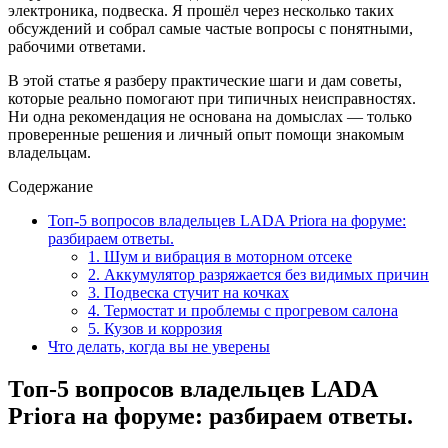
электроника, подвеска. Я прошёл через несколько таких
обсуждений и собрал самые частые вопросы с понятными,
рабочими ответами.
В этой статье я разберу практические шаги и дам советы,
которые реально помогают при типичных неисправностях.
Ни одна рекомендация не основана на домыслах — только
проверенные решения и личный опыт помощи знакомым
владельцам.
Содержание
Топ‑5 вопросов владельцев LADA Priora на форуме:
разбираем ответы.
1. Шум и вибрация в моторном отсеке
2. Аккумулятор разряжается без видимых причин
3. Подвеска стучит на кочках
4. Термостат и проблемы с прогревом салона
5. Кузов и коррозия
Что делать, когда вы не уверены
Топ‑5 вопросов владельцев LADA
Priora на форуме: разбираем ответы.