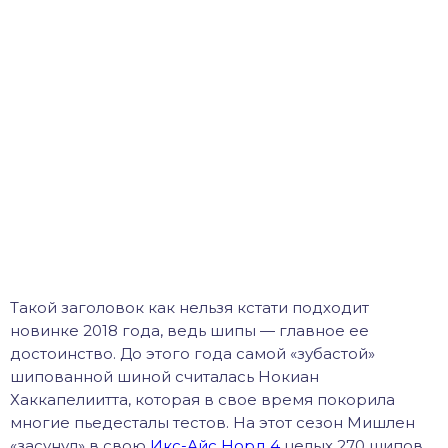
Такой заголовок как нельзя кстати подходит
новинке 2018 года, ведь шипы — главное ее
достоинство. До этого года самой «зубастой»
шипованной шиной считалась Нокиан
Хаккапелиитта, которая в свое время покорила
многие пьедесталы тестов. На этот сезон Мишлен
«засунул» в свою
Икс-Айс Норд 4
целых 270 шипов,