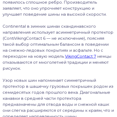
появилось сплошное ребро. Производитель
заявляет, что оно упрочняет конструкцию и
улучшает поведение шины на высокой скорости.
Continental в зимних шинах скандинавского
направления использует асимметричный протектор
(ContiVikingContact 6 — не исключение), поясняя
такой выбор оптимальным балансом в поведении
на снежно-ледовых покрытиях и асфальте. Но с
переходом на новую модель
VikingContact 7
немцы
отказываются от многолетней традиции и меняют
рисунок.
Узор новых шин напоминает симметричный
протектор в шашечку грузовых покрышек родом из
семидесятых годов прошлого века. Диагональные
канавки в средней части протектора
предназначены для отвода воды и снежной каши:
они слегка расширяются от середины к краям, что и
определяет направленность шины.