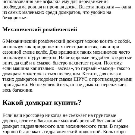
использования вне асфальта ему для передвижения
необходима ровная и прочная доска. Высота подхвата — одна
из самых маленьких среди домкратов, что удобно на
бездорожье.
Механический ромбический
6 Механический ромбический домкрат можно возить с собой,
используя как при дорожных неисправностях, так и при
сезонной смене колёс. Для вращения таких механизмов часто
используют шуруповёрты. На бездорожье неудобен: открытый
винт, да ещё и в смазке, быстро нахватает грязи. Поэтому,
если машина капитально «засела», то первый «выход» такого
домкрата может оказаться последним. Кстати, для смазки
таких домкратов подойдёт смазка ШРУС с противозадирными
присадками. Но не увлекайтесь, иначе домкрат перепачкает
весь багажник.
Какой домкрат купить?
Если ваш кроссовер никогда не съезжает на грунтовые
дороги, возите в багажнике малогабаритный бутылочный
домкрат гидравлического или механического типа. В гараже
хорошо бы держать гидравлический подкатной. Коль скоро