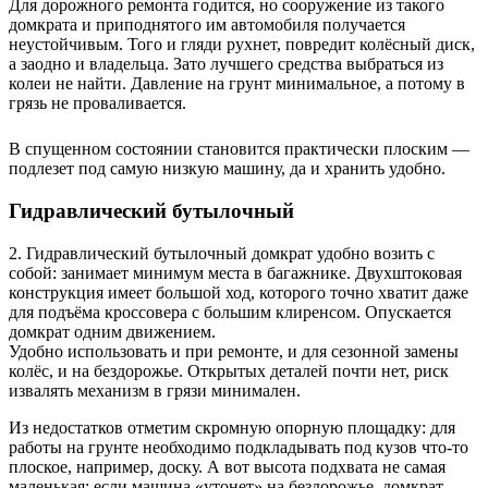
Для дорожного ремонта годится, но сооружение из такого
домкрата и приподнятого им автомобиля получается
неустойчивым. Того и гляди рухнет, повредит колёсный диск,
а заодно и владельца. Зато лучшего средства выбраться из
колеи не найти. Давление на грунт минимальное, а потому в
грязь не проваливается.
В спущенном состоянии становится практически плоским —
подлезет под самую низкую машину, да и хранить удобно.
Гидравлический бутылочный
2. Гидравлический бутылочный домкрат удобно возить с
собой: занимает минимум места в багажнике. Двухштоковая
конструкция имеет большой ход, которого точно хватит даже
для подъёма кроссовера с большим клиренсом. Опускается
домкрат одним движением.
Удобно использовать и при ремонте, и для сезонной замены
колёс, и на бездорожье. Открытых деталей почти нет, риск
извалять механизм в грязи минимален.
Из недостатков отметим скромную опорную площадку: для
работы на грунте необходимо подкладывать под кузов что-то
плоское, например, доску. А вот высота подхвата не самая
маленькая: если машина «утонет» на бездорожье, домкрат