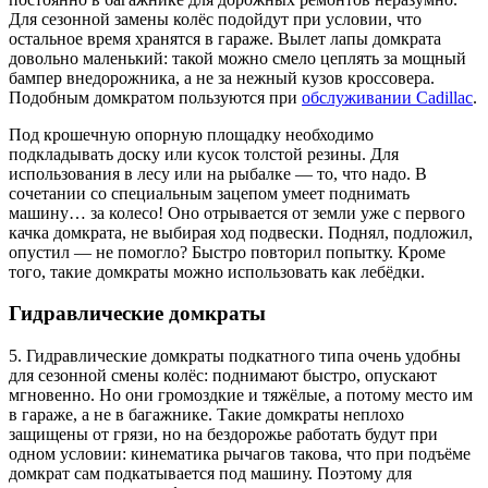
Для сезонной замены колёс подойдут при условии, что
остальное время хранятся в гараже. Вылет лапы домкрата
довольно маленький: такой можно смело цеплять за мощный
бампер внедорожника, а не за нежный кузов кроссовера.
Подобным домкратом пользуются при
обслуживании Cadillac
.
Под крошечную опорную площадку необходимо
подкладывать доску или кусок толстой резины. Для
использования в лесу или на рыбалке — то, что надо. В
сочетании со специальным зацепом умеет поднимать
машину… за колесо! Оно отрывается от земли уже с первого
качка домкрата, не выбирая ход подвески. Поднял, подложил,
опустил — не помогло? Быстро повторил попытку. Кроме
того, такие домкраты можно использовать как лебёдки.
Гидравлические домкраты
5. Гидравлические домкраты подкатного типа очень удобны
для сезонной смены колёс: поднимают быстро, опускают
мгновенно. Но они громоздкие и тяжёлые, а потому место им
в гараже, а не в багажнике. Такие домкраты неплохо
защищены от грязи, но на бездорожье работать будут при
одном условии: кинематика рычагов такова, что при подъёме
домкрат сам подкатывается под машину. Поэтому для