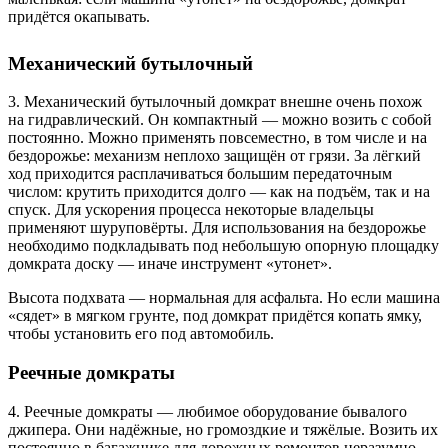
придётся окапывать.
Механический бутылочный
3. Механический бутылочный домкрат внешне очень похож
на гидравлический. Он компактный — можно возить с собой
постоянно. Можно применять повсеместно, в том числе и на
бездорожье: механизм неплохо защищён от грязи. За лёгкий
ход приходится расплачиваться большим передаточным
числом: крутить приходится долго — как на подъём, так и на
спуск. Для ускорения процесса некоторые владельцы
применяют шуруповёрты. Для использования на бездорожье
необходимо подкладывать под небольшую опорную площадку
домкрата доску — иначе инструмент «утонет».
Высота подхвата — нормальная для асфальта. Но если машина
«сядет» в мягком грунте, под домкрат придётся копать ямку,
чтобы установить его под автомобиль.
Реечные домкраты
4. Реечные домкраты — любимое оборудование бывалого
джипера. Они надёжные, но громоздкие и тяжёлые. Возить их
постоянно в багажнике для дорожных ремонтов неразумно.