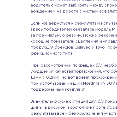
водитель сможет выбирать между споко
вождением на дороге с чистым асфальт
Если же вернуться к результатам испыт
здесь победителем оказалась модель Miche
за премиальную резину, можно рекомен
хорошие показатели сцепления и управля
продукция брендов Gislaved и Toyo. Их 
фрикционного типа.
При рассмотрении покрышек б/у, необх
ухудшения качества торможения, что о
1,3мм (+0,2мм), но вот время прохожден
при использовании шин Nordman 7 SUV в
поддержанный комплект.
Значительно хуже ситуация для б/у покр
шипы, а рисунок и состояние протектора
результатам всем без исключения участн