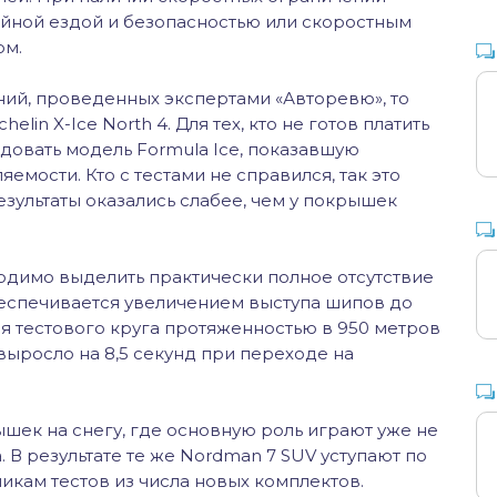
йной ездой и безопасностью или скоростным
ом.
аний, проведенных экспертами «Авторевю», то
lin X-Ice North 4. Для тех, кто не готов платить
довать модель Formula Ice, показавшую
емости. Кто с тестами не справился, так это
результаты оказались слабее, чем у покрышек
одимо выделить практически полное отсутствие
беспечивается увеличением выступа шипов до
ия тестового круга протяженностью в 950 метров
ыросло на 8,5 секунд при переходе на
ышек на снегу, где основную роль играют уже не
. В результате те же Nordman 7 SUV уступают по
икам тестов из числа новых комплектов.