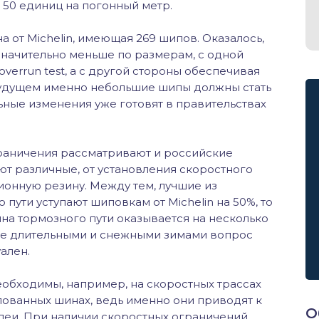
 50 единиц на погонный метр.
 от Michelin, имеющая 269 шипов. Оказалось,
значительно меньше по размерам, с одной
overrun test, а с другой стороны обеспечивая
будущем именно небольшие шипы должны стать
ные изменения уже готовят в правительствах
граничения рассматривают и российские
т различные, от установления скоростного
ионную резину. Между тем, лучшие из
ути уступают шиповкам от Michelin на 50%, то
ина тормозного пути оказывается на несколько
 ее длительными и снежными зимами вопрос
ален.
обходимы, например, на скоростных трассах
пованных шинах, ведь именно они приводят к
О
леи. При наличии скоростных ограничений