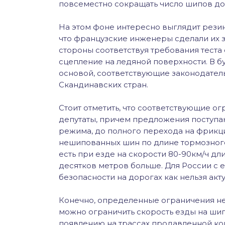
повсеместно сокращать число шипов до
На этом фоне интересно выглядит резина
что французские инженеры сделали их 
стороны соответствуя требования теста 
сцепление на ледяной поверхности. В 
основой, соответствующие законодатель
Скандинавских стран.
Стоит отметить, что соответствующие о
депутаты, причем предложения поступаю
режима, до полного перехода на фрикц
нешипованных шин по длине тормозного п
есть при езде на скорости 80-90км/ч дл
десятков метров больше. Для России с
безопасности на дорогах как нельзя акту
Конечно, определенные ограничения не
можно ограничить скорость езды на ши
появлению на трассах продавленной ко