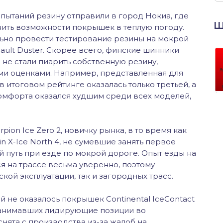
пытаний резину отправили в город Нокиа, где
Ш
нить возможности покрышек в теплую погоду.
ельно провести тестирование резины на мокрой
ault Duster. Скорее всего, финские шинники
 не стали пиарить собственную резину,
ми оценками. Например, представленная для
Vв итоговом рейтинге оказалась только третьей, а
комфорта оказался худшим среди всех моделей,
pion Ice Zero 2, новичку рынка, в то время как
n X-Ice North 4, не сумевшие занять первое
й путь при езде по мокрой дороге. Опыт езды на
я на трассе весьма уверенно, поэтому
кой эксплуатации, так и загородных трасс.
ий не оказалось покрышек Continental IceContact
занимавших лидирующие позиции во
нята с производства из-за жалоб на