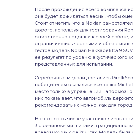
После прохождения всего комплекса ис
она будет дожидаться весны, чтобы оце
Стоит отметить, что в Nokian самостоят
дороге, используя для тестирования Ren
ответственно подошли к своей работе, и
ограничившись честными и объективны
тестов модель Nokian Hakkapeliitta 9 SU
ее результат по уровню акустического 
представленных для испытаний.
Серебряные медали достались Pirelli Scor
победителем оказались все те же Micheli
место только в упражнении на тормозно
них показывает, что автомобиль держитс
рекомендовать их можно, как для городс
На этот раз в числе участников испытан
3 с резиновыми шипами, традиционно 
всевозможных рейтингах. Модель была с