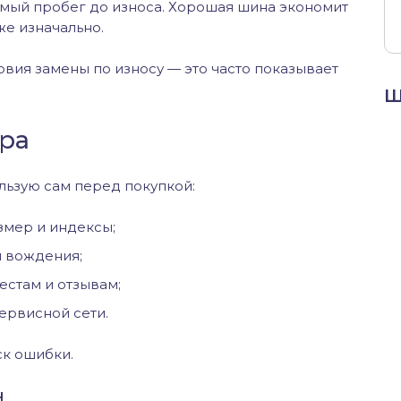
емый пробег до износа. Хорошая шина экономит
же изначально.
вия замены по износу — это часто показывает
Ш
ра
льзую сам перед покупкой:
мер и индексы;
м вождения;
естам и отзывам;
сервисной сети.
ск ошибки.
н