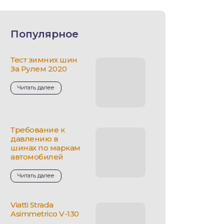
Популярное
Тест зимних шин
За Рулем 2020
Читать далее
Требование к
давлению в
шинах по маркам
автомобилей
Читать далее
Viatti Strada
Asimmetrico V-130